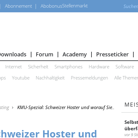
Stellenmarkt
Abonnement
Abobonus
Downloads
Forum
Academy
Presseticker
Internet
Sicherheit
Smartphones
Hardware
Software
pps
Youtube
Nachhaltigkeit
Pressemeldungen
Alle Theme
MEI
sting
KMU-Spezial: Schweizer Hoster und worauf Sie achten sollten
Selbs
überf
chweizer Hoster und
vor 9 S