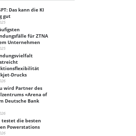
PT: Das kann die KI
g gut
025
äufigsten
dungsfälle für ZTNA
rem Unternehmen
025
dungsvielfalt
streicht
ktionsflexibilität
nkjet-Drucks
026
su wird Partner des
alzentrums «Arena of
im Deutsche Bank
026
p testet die besten
en Powerstations
026