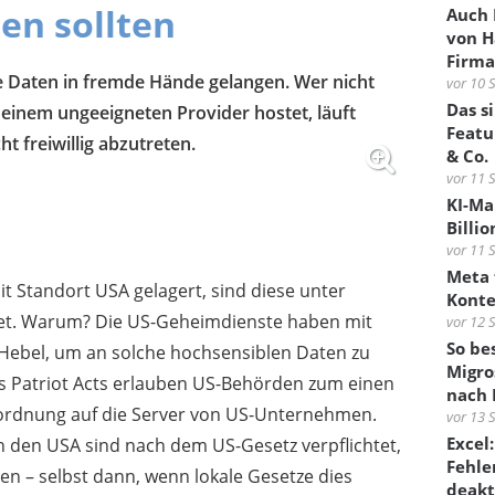
en sollten
Auch
von H
Firma
e Daten in fremde Hände gelangen. Wer nicht
vor 10 
Das s
 einem ungeeigneten Provider hostet, läuft
Featu
t freiwillig abzutreten.
& Co.
vor 11 
KI-Ma
Billi
vor 11 
Meta 
 Standort USA gelagert, sind diese unter
Konte
t. Warum? Die US-Geheimdienste haben mit
vor 12 
So be
 Hebel, um an solche hochsensiblen Daten zu
Migro
 Patriot Acts erlauben US-Behörden zum einen
nach 
nordnung auf die Server von US-Unternehmen.
vor 13 
Excel
 den USA sind nach dem US-Gesetz verpflichtet,
Fehle
ren – selbst dann, wenn lokale Gesetze dies
deakt