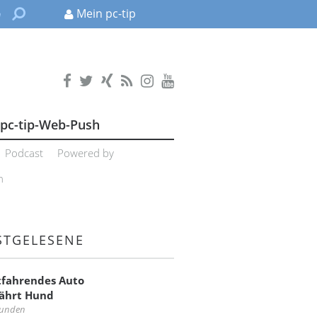
Mein pc-tip
pc-tip-Web-Push
Podcast
Powered by
n
STGELESENE
tfahrendes Auto
ährt Hund
tunden