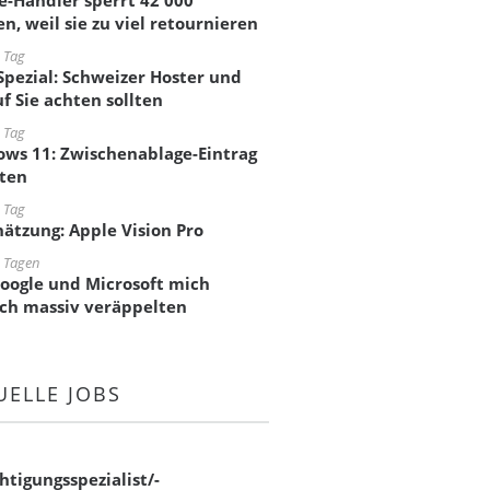
e-Händler sperrt 42'000
n, weil sie zu viel retournieren
 Tag
pezial: Schweizer Hoster und
f Sie achten sollten
 Tag
ws 11: Zwischenablage-Eintrag
ten
 Tag
hätzung: Apple Vision Pro
 Tagen
oogle und Microsoft mich
ich massiv veräppelten
UELLE JOBS
htigungsspezialist/-