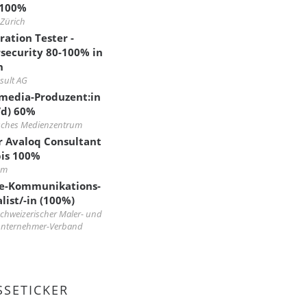
-100%
Zürich
ration Tester -
security 80-100% in
h
sult AG
media-Produzent:in
d) 60%
isches Medienzentrum
r Avaloq Consultant
is 100%
om
e-Kommunikations-
list/-in (100%)
hweizerischer Maler- und
unternehmer-Verband
SSETICKER