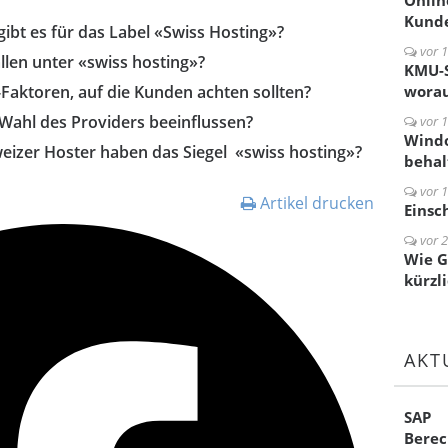
Onlin
Kunde
bt es für das Label «Swiss Hosting»?
vor 1
len unter «swiss hosting»?
KMU-S
-Faktoren, auf die Kunden achten sollten?
worau
Wahl des Providers beeinflussen?
vor 1
Windo
eizer Hoster haben das Siegel «swiss hosting»?
behal
vor 1
Artikel drucken
Einsc
vor 2
Wie G
kürzl
AKT
SAP
Berec