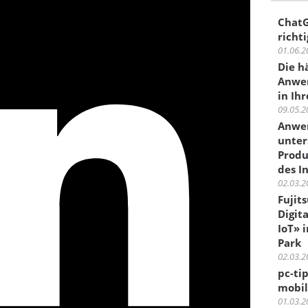
ChatG
richti
01.06.2
Die h
Anwen
in Ih
09.05.2
Anwen
unter
Produ
des I
02.03.2
Fujit
Digit
IoT» 
Park
02.03.2
pc-ti
mobil
01.03.2