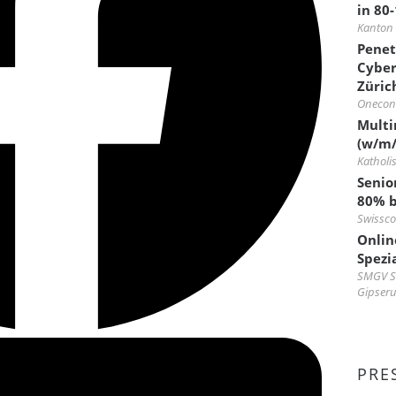
in 80
Kanton 
Penet
Cyber
Züric
Onecon
Multi
(w/m/
Kathol
Senio
80% b
Swissc
Onlin
Spezia
SMGV Sc
Gipser
PRE