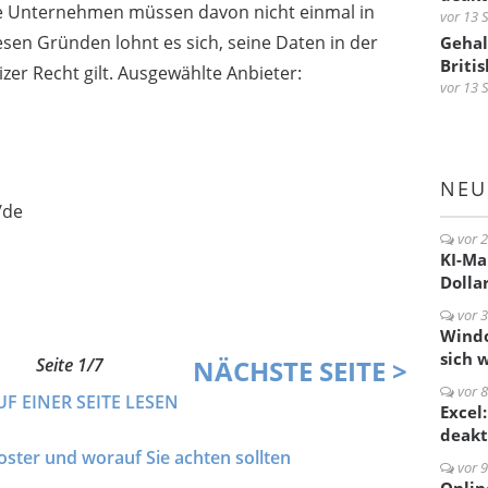
Die Unternehmen müssen davon nicht einmal in
vor 13 
esen Gründen lohnt es sich, seine Daten in der
Gehal
Briti
zer Recht gilt. Ausgewählte Anbieter:
vor 13 
NEU
/de
vor 
KI-Mar
Dolla
vor 
Windo
sich 
Seite 1/7
NÄCHSTE
SEITE
>
vor 
UF EINER SEITE LESEN
Excel
deakt
ster und worauf Sie achten sollten
vor 