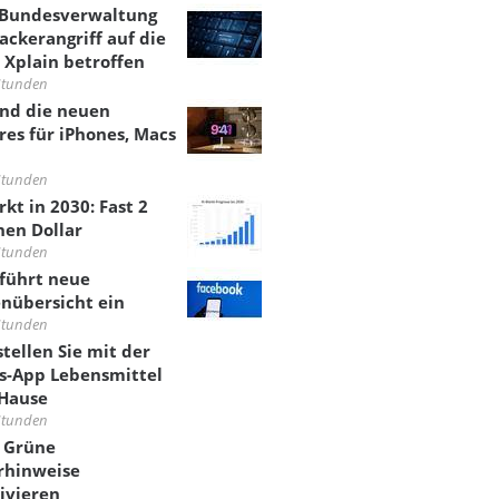
 Bundesverwaltung
ackerangriff auf die
 Xplain betroffen
Stunden
ind die neuen
res für iPhones, Macs
Stunden
rkt in 2030: Fast 2
onen Dollar
Stunden
führt neue
nübersicht ein
Stunden
stellen Sie mit der
s-App Lebensmittel
Hause
Stunden
: Grüne
rhinweise
ivieren