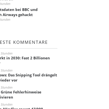
Stunden
tsdaten bei BBC und
sh Airways gehackt
Stunden
ESTE KOMMENTARE
2 Stunden
kt in 2030: Fast 2 Billionen
r
3 Stunden
ws: Das Snipping Tool drängelt
wieder vor
8 Stunden
: Grüne Fehlerhinweise
ivieren
9 Stunden