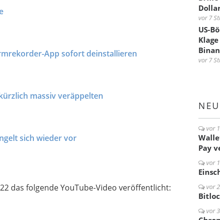
Dolla
e
vor 7 S
US-Bö
Klage
Binan
irmrekorder-App sofort deinstallieren
vor 7 S
kürzlich massiv veräppelten
NEU
vor 
gelt sich wieder vor
Walle
Pay 
vor 
Einsc
2 das folgende YouTube-Video veröffentlicht:
vor 
Bitlo
vor 3