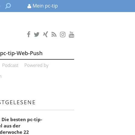
Mein pc-tip
pc-tip-Web-Push
Podcast
Powered by
n
STGELESENE
: Die besten pc-tip-
el aus der
derwoche 22