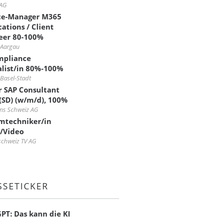
 AG
ce-Manager M365
cations / Client
eer 80-100%
 Aargau
mpliance
alist/in 80%-100%
Basel-Stadt
r SAP Consultant
 (SD) (w/m/d), 100%
ms Schweiz AG
mtechniker/in
/Video
chweiz TV AG
SSETICKER
PT: Das kann die KI