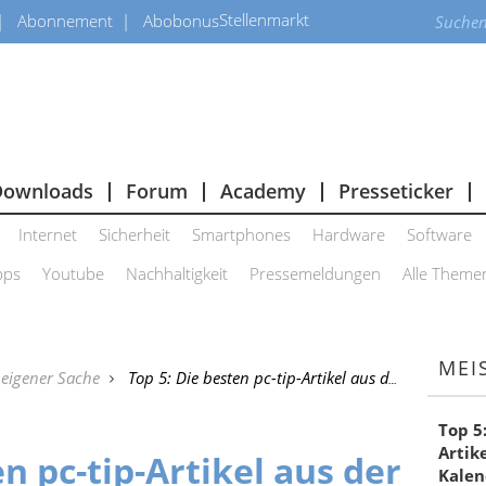
Stellenmarkt
Abonnement
Abobonus
Downloads
Forum
Academy
Presseticker
Internet
Sicherheit
Smartphones
Hardware
Software
pps
Youtube
Nachhaltigkeit
Pressemeldungen
Alle Theme
MEI
 eigener Sache
Top 5: Die besten pc-tip-Artikel aus der Kalenderwoche 22
Top 5
Artik
en pc-tip-Artikel aus der
Kalen