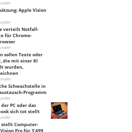
tunden
hätzung: Apple Vision
tunden
 verteilt Notfall-
e für Chrome-
rowser
tunden
n sollen Texte oder
, die mit einer KI
llt wurden,
zeichnen
tunden
sche Schwachstelle in
austausch-Programm
tunden
der PC oder das
ook sich tot stellt
tunden
 stellt Computer-
 Vision Pro für 3'499