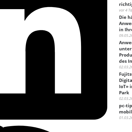
richti
vor 4 T
Die h
Anwen
in Ih
09.05.2
Anwen
unter
Produ
des I
02.03.2
Fujit
Digit
IoT» 
Park
02.03.2
pc-ti
mobil
01.03.2