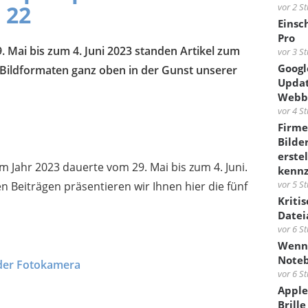
 22
vor 2 S
Einsc
Pro
 Mai bis zum 4. Juni 2023 standen Artikel zum
vor 3 S
Google
Bildformaten ganz oben in der Gunst unserer
Updat
Webb
vor 4 S
Firme
Bilder
erste
 Jahr 2023 dauerte vom 29. Mai bis zum 4. Juni.
kenn
vor 5 S
en Beiträgen präsentieren wir Ihnen hier die fünf
Kriti
Datei
vor 6 S
Wenn 
Noteb
 der Fotokamera
vor 6 S
Apple
Brille