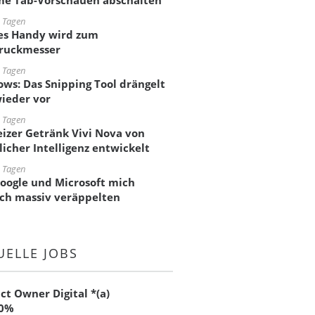
e Tab-Vorschauen abschalten
 Tagen
es Handy wird zum
ruckmesser
 Tagen
ws: Das Snipping Tool drängelt
wieder vor
 Tagen
izer Getränk Vivi Nova von
licher Intelligenz entwickelt
 Tagen
oogle und Microsoft mich
ich massiv veräppelten
UELLE JOBS
ct Owner Digital *(a)
00%