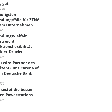
g gut
agen
äufigsten
dungsfälle für ZTNA
rem Unternehmen
025
dungsvielfalt
streicht
ktionsflexibilität
nkjet-Drucks
026
su wird Partner des
alzentrums «Arena of
im Deutsche Bank
026
p testet die besten
en Powerstations
026