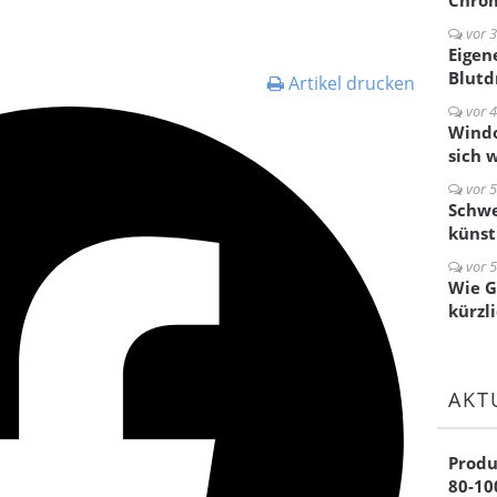
Chrom
vor 3
Eigen
Blutd
Artikel drucken
vor 4
Windo
sich 
vor 5
Schwe
künst
vor 5
Wie G
kürzl
AKT
Produ
80-1