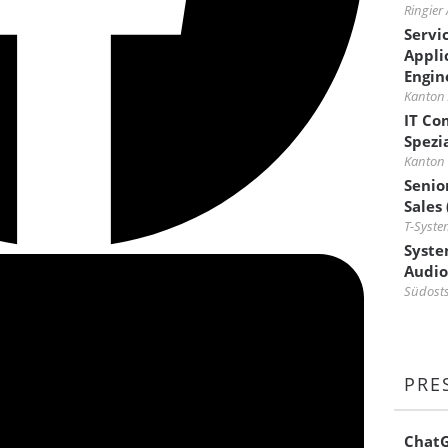
Ringier
Servi
Appli
Engin
Kanton
IT Co
Spezi
Kanton 
Senio
Sales
T-Syste
Syste
Audio
Südosts
PRE
ChatG