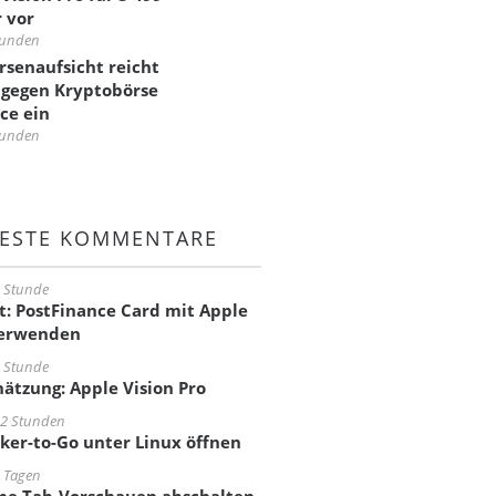
r vor
tunden
rsenaufsicht reicht
 gegen Kryptobörse
ce ein
tunden
ESTE KOMMENTARE
1 Stunde
t: PostFinance Card mit Apple
verwenden
1 Stunde
hätzung: Apple Vision Pro
22 Stunden
cker-to-Go unter Linux öffnen
 Tagen